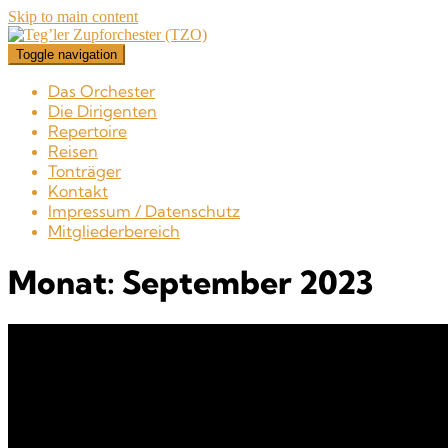
Skip to main content
Toggle navigation
Das Orchester
Die Dirigenten
Repertoire
Reisen
Tonträger
Kontakt
Impressum / Datenschutz
Mitgliederbereich
Monat:
September 2023