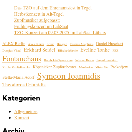
Das TZO auf dem Ehrenamtsfest in Tegel
Herbstkonzert in Alt-Tegel
Zupfmusiker aufgepasst:
Frühlingskonzert im LabSaal
TZO-Konzert am 09.03.2025 im LabSaal Lübars
ALEX Berlin
Daniel Huschert
Alois Biniek
Braun
Bresgen
Cosmas Anapliotis
Eckhard Seidel
Eveline Tonke
Douglas Vistel
Elisabethkirche
FEZ
Fontanehaus
Humboldt-Gymnasium
Johanne Braun
Jugend musiziert
Köpenicker Zupforchester
Prokofjew
Kirche Großglienicke
Mandonico
MisterMe
Symeon Ioannidis
Stella-Maria Adorf
Theodoros Orfanidis
Kategorien
Allgemeines
Konzert
Archiv