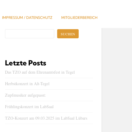
IMPRESSUM / DATENSCHUTZ
MITGLIEDERBEREICH
Suchen
SUCHEN
Letzte Posts
Das TZO auf dem Ehrenamtsfest in Tegel
Herbstkonzert in Alt-Tegel
Zupfmusiker aufgepasst:
Frühlingskonzert im LabSaal
TZO-Konzert am 09.03.2025 im LabSaal Lübars