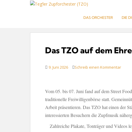
S
k
i
DAS ORCHESTER
DIE D
Kategorie:
Allgemeines
p
t
o
m
Das TZO auf dem Ehre
a
i
n
9. Juni 2026
Schreib einen Kommentar
c
o
n
Vom 05. bis 07. Juni fand auf dem Street Food
t
e
traditionelle Freiwilligenbörse statt. Gemeinn
n
Arbeit präsentieren. Das TZO hat einen der S
t
interessierten Besuchern die Zupfmusik näherg
Zahlreiche Plakate, Tonträger und Videos le