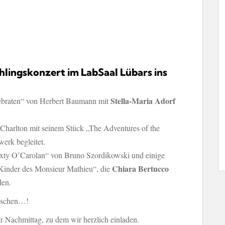
hlingskonzert im LabSaal Lübars ins
Stella-Maria Adorf
sebraten“ von Herbert Baumann mit
 Charlton mit seinem Stück „The Adventures of the
erk begleitet.
nxty O’Carolan“ von Bruno Szordikowski und einige
Chiara Bertucco
Kinder des Monsieur Mathieu“, die
den.
raschen…!
r Nachmittag, zu dem wir herzlich einladen.