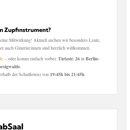
in Zupfinstrument?
Deine Mitwirkung! Aktuell suchen wir besonders Leute,
r auch Gitarrist:innen sind herzlich willkommen.
Tietzstr. 26
Berlin-
de
– oder komm einfach vorbei:
in
orsigwalde
.
19:45h bis 21:45h
rhalb der Schulferien) von
.
abSaal