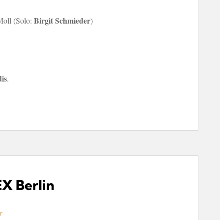
Birgit Schmieder
Moll (Solo:
)
is
.
EX Berlin
r