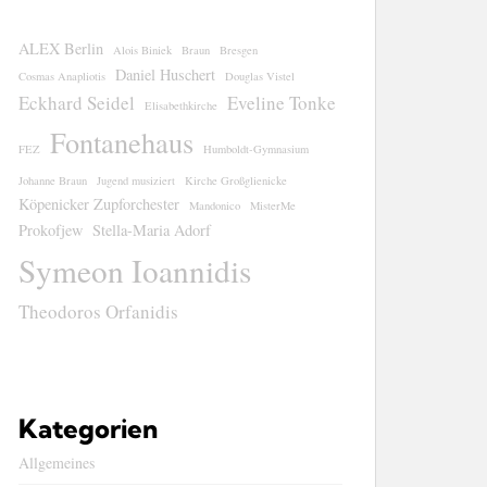
ALEX Berlin
Alois Biniek
Braun
Bresgen
Daniel Huschert
Cosmas Anapliotis
Douglas Vistel
Eckhard Seidel
Eveline Tonke
Elisabethkirche
Fontanehaus
FEZ
Humboldt-Gymnasium
Johanne Braun
Jugend musiziert
Kirche Großglienicke
Köpenicker Zupforchester
Mandonico
MisterMe
Prokofjew
Stella-Maria Adorf
Symeon Ioannidis
Theodoros Orfanidis
Kategorien
Allgemeines