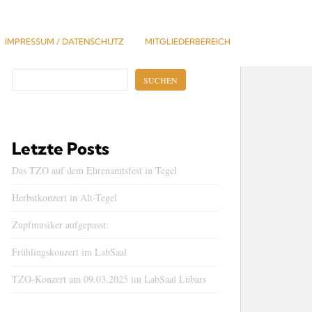
IMPRESSUM / DATENSCHUTZ
MITGLIEDERBEREICH
Suchen
SUCHEN
Letzte Posts
Das TZO auf dem Ehrenamtsfest in Tegel
Herbstkonzert in Alt-Tegel
Zupfmusiker aufgepasst:
Frühlingskonzert im LabSaal
TZO-Konzert am 09.03.2025 im LabSaal Lübars