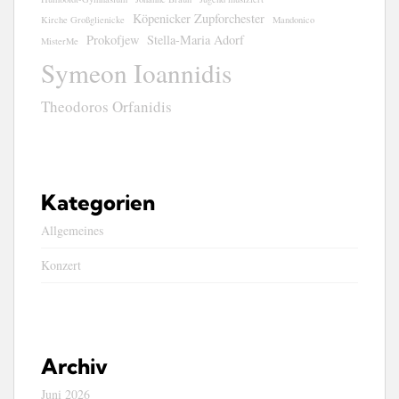
Köpenicker Zupforchester
Kirche Großglienicke
Mandonico
Prokofjew
Stella-Maria Adorf
MisterMe
Symeon Ioannidis
Theodoros Orfanidis
Kategorien
Allgemeines
Konzert
Archiv
Juni 2026