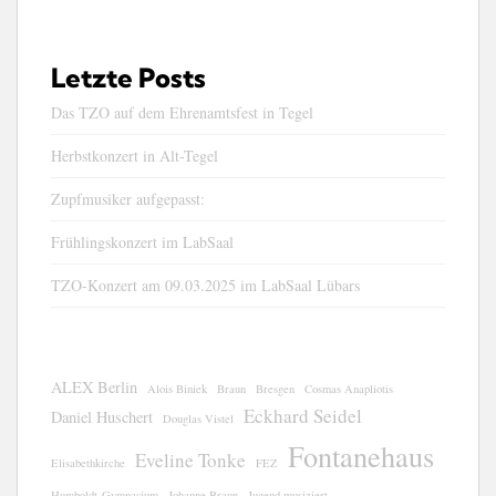
Letzte Posts
Das TZO auf dem Ehrenamtsfest in Tegel
Herbstkonzert in Alt-Tegel
Zupfmusiker aufgepasst:
Frühlingskonzert im LabSaal
TZO-Konzert am 09.03.2025 im LabSaal Lübars
ALEX Berlin
Alois Biniek
Braun
Bresgen
Cosmas Anapliotis
Eckhard Seidel
Daniel Huschert
Douglas Vistel
Fontanehaus
Eveline Tonke
Elisabethkirche
FEZ
Humboldt-Gymnasium
Johanne Braun
Jugend musiziert