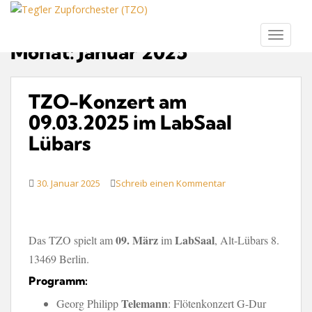
S
k
TOGGLE
i
Monat:
Januar 2025
p
t
o
TZO-Konzert am
m
09.03.2025 im LabSaal
a
i
Lübars
n
c
o
30. Januar 2025
Schreib einen Kommentar
n
t
e
09. März
LabSaal
Das TZO spielt am
im
, Alt-Lübars 8.
n
13469 Berlin.
t
Programm:
Telemann
Georg Philipp
: Flötenkonzert G-Dur