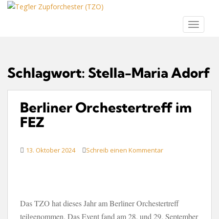
S
k
TOGGLE
i
p
t
o
Schlagwort:
Stella-Maria Adorf
m
a
i
Berliner Orchestertreff im
n
c
FEZ
o
n
13. Oktober 2024
Schreib einen Kommentar
t
e
n
t
Das TZO hat dieses Jahr am Berliner Orchestertreff
teilgenommen. Das Event fand am 28. und 29. September