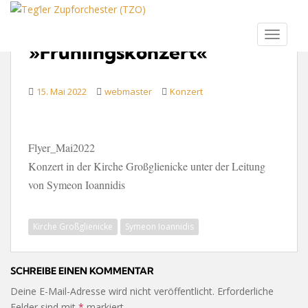
S
k
TOGGLE
i
»Frühlingskonzert«
p
t
o
15. Mai 2022
webmaster
Konzert
m
a
i
Flyer_Mai2022
n
c
Konzert in der Kirche Großglienicke unter der Leitung
o
von Symeon Ioannidis
n
t
Kirche Großglienicke
Symeon Ioannidis
e
n
t
SCHREIBE EINEN KOMMENTAR
Deine E-Mail-Adresse wird nicht veröffentlicht.
Erforderliche
Felder sind mit
*
markiert