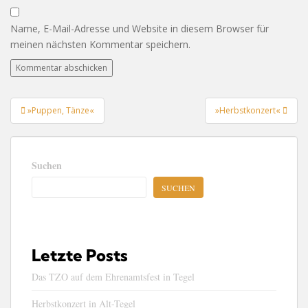
Name, E-Mail-Adresse und Website in diesem Browser für
meinen nächsten Kommentar speichern.
Beitragsnavigation
»Puppen, Tänze«
»Herbstkonzert«
Suchen
SUCHEN
Letzte Posts
Das TZO auf dem Ehrenamtsfest in Tegel
Herbstkonzert in Alt-Tegel