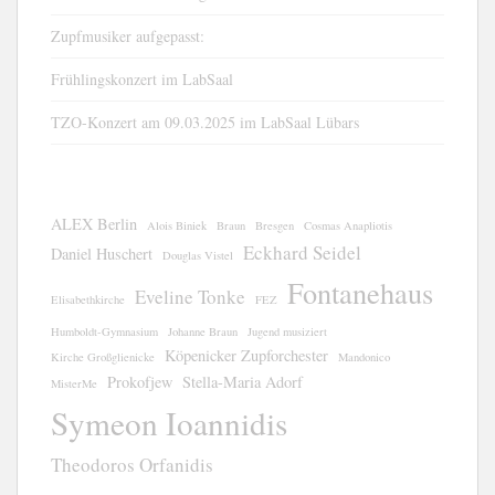
Zupfmusiker aufgepasst:
Frühlingskonzert im LabSaal
TZO-Konzert am 09.03.2025 im LabSaal Lübars
ALEX Berlin
Alois Biniek
Braun
Bresgen
Cosmas Anapliotis
Eckhard Seidel
Daniel Huschert
Douglas Vistel
Fontanehaus
Eveline Tonke
Elisabethkirche
FEZ
Humboldt-Gymnasium
Johanne Braun
Jugend musiziert
Köpenicker Zupforchester
Kirche Großglienicke
Mandonico
Prokofjew
Stella-Maria Adorf
MisterMe
Symeon Ioannidis
Theodoros Orfanidis