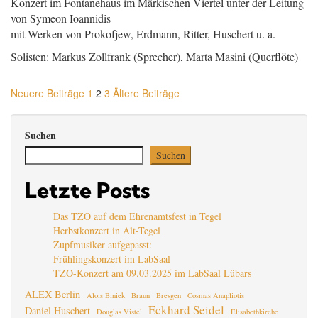
Konzert im Fontanehaus im Märkischen Viertel unter der Leitung
von Symeon Ioannidis
mit Werken von Prokofjew, Erdmann, Ritter, Huschert u. a.
Solisten: Markus Zollfrank (Sprecher), Marta Masini (Querflöte)
Seitennummerierung
Neuere Beiträge
1
2
3
Ältere Beiträge
der
Suchen
Beiträge
Suchen
Letzte Posts
Das TZO auf dem Ehrenamtsfest in Tegel
Herbstkonzert in Alt-Tegel
Zupfmusiker aufgepasst:
Frühlingskonzert im LabSaal
TZO-Konzert am 09.03.2025 im LabSaal Lübars
ALEX Berlin
Alois Biniek
Braun
Bresgen
Cosmas Anapliotis
Eckhard Seidel
Daniel Huschert
Douglas Vistel
Elisabethkirche