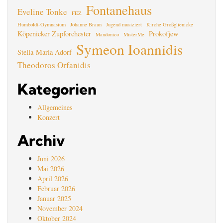
Fontanehaus
Eveline Tonke
FEZ
Humboldt-Gymnasium
Johanne Braun
Jugend musiziert
Kirche Großglienicke
Köpenicker Zupforchester
Prokofjew
Mandonico
MisterMe
Symeon Ioannidis
Stella-Maria Adorf
Theodoros Orfanidis
Kategorien
Allgemeines
Konzert
Archiv
Juni 2026
Mai 2026
April 2026
Februar 2026
Januar 2025
November 2024
Oktober 2024