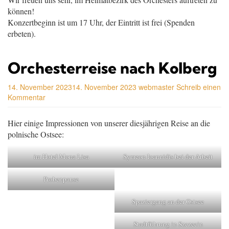
können!
Konzertbeginn ist um 17 Uhr, der Eintritt ist frei (Spenden
erbeten).
Orchesterreise nach Kolberg
14. November 2023
14. November 2023
webmaster
Schreib einen
Kommentar
Hier einige Impressionen von unserer diesjährigen Reise an die
polnische Ostsee:
im Hotel Mona Lisa
Symeon Ioannidis bei der Arbeit
Probenpause
Spaziergang an der Ostsee
Stadtführung in Szczecin