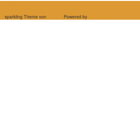
TZO auf Facebook
sparkling Theme von
Colorlib
Powered by
WordPress