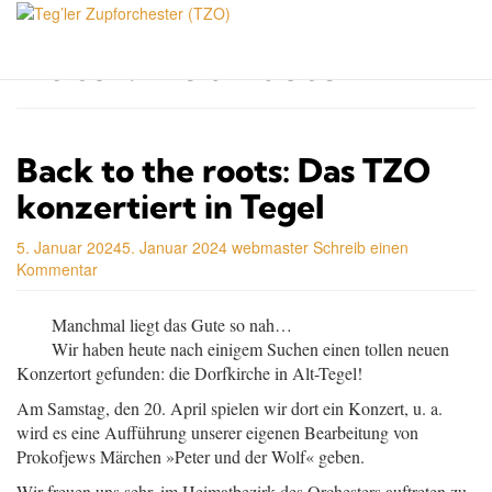
Skip
to
Autor:
webmaster
main
content
Back to the roots: Das TZO
konzertiert in Tegel
5. Januar 2024
5. Januar 2024
webmaster
Schreib einen
Kommentar
Manchmal liegt das Gute so nah…
Wir haben heute nach einigem Suchen einen tollen neuen
Konzertort gefunden: die Dorfkirche in Alt-Tegel!
Am Samstag, den 20. April spielen wir dort ein Konzert, u. a.
wird es eine Aufführung unserer eigenen Bearbeitung von
Prokofjews Märchen »Peter und der Wolf« geben.
Wir freuen uns sehr, im Heimatbezirk des Orchesters auftreten zu